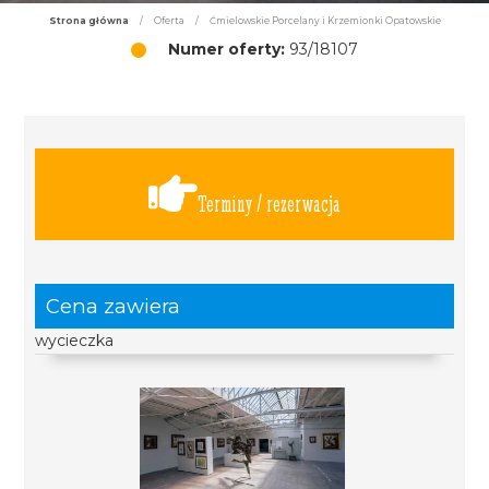
Strona główna
/
Oferta
/
Ćmielowskie Porcelany i Krzemionki Opatowskie
Numer oferty:
93/18107
Terminy / rezerwacja
Cena zawiera
wycieczka