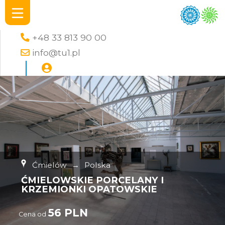
+48 33 813 90 00
info@tu1.pl
Ćmielów
→
Polska
ĆMIELOWSKIE PORCELANY I
KRZEMIONKI OPATOWSKIE
56 PLN
Cena od