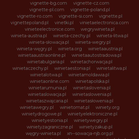
vignette-bg.com
vignette-cz.com
vignette-pl.com
vignette-poland.pl
vignette-ro.com
vignette-si.com
vignette.pl
vignettepoland.pl
vinetki.pl
vinietaelectronica.com
vinieteelectronice.com
wegrywinieta.pl
winieta-austria.pl
winieta-czechy.pl
winieta-litwa.pl
winieta-słowacja.pl
winieta-wegry.pl
winieta-węgry.pl
winieta.org
winietaaustria.pl
winietaaustriaonline.pl
winietaautostradowa.pl
winietabulgaria.pl
winietachorwacja.pl
winietaczechy.pl
winietaestonia.pl
winietalitwa.pl
winietalotwa.pl
winietamoldawia.pl
winietaonline.com
winietapolska.pl
winietarumunia.pl
winietaslovenia.pl
winietaslowacja.pl
winietaslowenia.pl
winietaszwajcaria.pl
winietasłowenia.pl
winietawegry.pl
winietomat.pl
winiety.org
winietydrogowe.pl
winietyelektroniczne.pl
winietyestonia.pl
winietywegry.pl
winietyzagraniczne.pl
winietyzakup.pl
węgry-winieta.pl
xn--sowacja-njb.org.pl