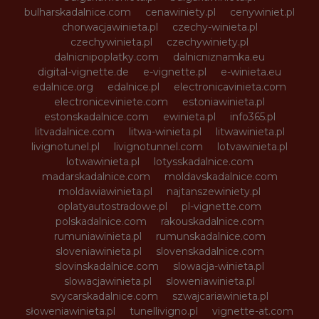
bulharskadalnice.com
cenawiniety.pl
cenywiniet.pl
chorwacjawinieta.pl
czechy-winieta.pl
czechywinieta.pl
czechywiniety.pl
dalnicnipoplatky.com
dalnicniznamka.eu
digital-vignette.de
e-vignette.pl
e-winieta.eu
edalnice.org
edalnice.pl
electronicavinieta.com
electroniceviniete.com
estoniawinieta.pl
estonskadalnice.com
ewinieta.pl
info365.pl
litvadalnice.com
litwa-winieta.pl
litwawinieta.pl
livignotunel.pl
livignotunnel.com
lotvawinieta.pl
lotwawinieta.pl
lotysskadalnice.com
madarskadalnice.com
moldavskadalnice.com
moldawiawinieta.pl
najtanszewiniety.pl
oplatyautostradowe.pl
pl-vignette.com
polskadalnice.com
rakouskadalnice.com
rumuniawinieta.pl
rumunskadalnice.com
sloveniawinieta.pl
slovenskadalnice.com
slovinskadalnice.com
slowacja-winieta.pl
slowacjawinieta.pl
sloweniawinieta.pl
svycarskadalnice.com
szwajcariawinieta.pl
słoweniawinieta.pl
tunellivigno.pl
vignette-at.com