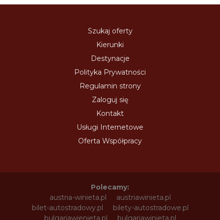
Szukaj oferty
Kierunki
Destynacje
Polityka Prywatności
Regulamin strony
Zaloguj się
Kontakt
Usługi Internetowe
Oferta Współpracy
Polecamy:
austria-winieta.pl
austriawinieta.pl
bilet-autostradowy.pl
bilety-autostradowe.pl
bulgariawienieta.pl
bulgariawinieta.pl