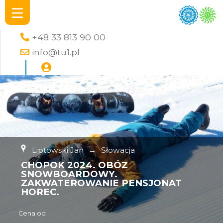
+48 33 813 90 00
info@tu1.pl
Liptowski Jan
→
Słowacja
CHOPOK 2024. OBÓZ
SNOWBOARDOWY.
ZAKWATEROWANIE PENSJONAT
HOREC.
Cena od