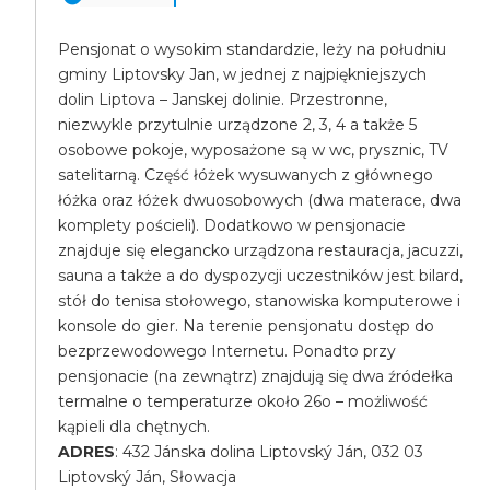
Pensjonat o wysokim standardzie, leży na południu
gminy Liptovsky Jan, w jednej z najpiękniejszych
dolin Liptova – Janskej dolinie. Przestronne,
niezwykle przytulnie urządzone 2, 3, 4 a także 5
osobowe pokoje, wyposażone są w wc, prysznic, TV
satelitarną. Część łóżek wysuwanych z głównego
łóżka oraz łóżek dwuosobowych (dwa materace, dwa
komplety pościeli). Dodatkowo w pensjonacie
znajduje się elegancko urządzona restauracja, jacuzzi,
sauna a także a do dyspozycji uczestników jest bilard,
stół do tenisa stołowego, stanowiska komputerowe i
konsole do gier. Na terenie pensjonatu dostęp do
bezprzewodowego Internetu. Ponadto przy
pensjonacie (na zewnątrz) znajdują się dwa źródełka
termalne o temperaturze około 26o – możliwość
kąpieli dla chętnych.
ADRES
: 432 Jánska dolina Liptovský Ján, 032 03
Liptovský Ján, Słowacja