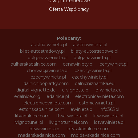
Usługi Internetowe
Oferta Współpracy
Polecamy:
austria-winieta.pl
austriawinieta.pl
bilet-autostradowy.pl
bilety-autostradowe.pl
bulgariawienieta.pl
bulgariawinieta.pl
bulharskadalnice.com
cenawiniety.pl
cenywiniet.pl
chorwacjawinieta.pl
czechy-winieta.pl
czechywinieta.pl
czechywiniety.pl
dalnicnipoplatky.com
dalnicniznamka.eu
digital-vignette.de
e-vignette.pl
e-winieta.eu
edalnice.org
edalnice.pl
electronicavinieta.com
electroniceviniete.com
estoniawinieta.pl
estonskadalnice.com
ewinieta.pl
info365.pl
litvadalnice.com
litwa-winieta.pl
litwawinieta.pl
livignotunel.pl
livignotunnel.com
lotvawinieta.pl
lotwawinieta.pl
lotysskadalnice.com
madarskadalnice.com
moldavskadalnice.com