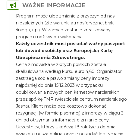
WAŻNE INFORMACJE
Program może ulec zmianie z przyczyn od nas
niezależnych (złe warunki atmosferyczne, brak
śniegu, itp.). W zamian zostanie zrealizowany
program możliwy do wykonania.
Każdy uczestnik musi posiadać ważny paszport
lub dowód osobisty oraz Europejską Kartę
Ubezpieczenia Zdrowotnego.
Cena zimowiska w złotych polskich została
skalkulowana według kursu euro 4,60. Organizator
zastrzega sobie prawo zmiany ceny imprezy
najpóźniej do dnia 15.12.2023 w przypadku
opublikowania nowych cen karnetów narciarskich
przez spółkę TMR (właściciela centrum narciarskiego
Jasna). Klient może bez kosztowo dokonać
rezygnacji (w formie pisemnej) z imprezy w ciągu 3
dni od otrzymania informacji o zmianie ceny.
Uczestnicy, którzy ukończą 18 rok życia do dnia
wyjazdu muszą obligatoryjnie posiadać legitymację