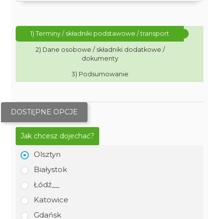
1) Terminy / składniki podstawowe / transport
2) Dane osobowe / składniki dodatkowe /
dokumenty
3) Podsumowanie
DOSTĘPNE OPCJE
Jak chcesz dojechać?
Olsztyn
Białystok
Łódź__
Katowice
Gdańsk