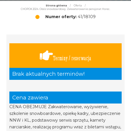
Strona główna
/
Oferta
/
CHOPOK 2024. Obóz snowboardowy. Zakwaterowanie pensjonat Horec.
Numer oferty:
41/18109
Terminy / rezerwacja
Brak aktualnych terminów!
Cena zawiera
CENA OBEJMUJE Zakwaterowanie, wyżywienie,
szkolenie snowboardowe, opiekę kadry, ubezpieczenie
NNW i KL, podstawowy serwis sprzętu, karnety
narciarskie, realizację programu wraz z biletami wstępu,