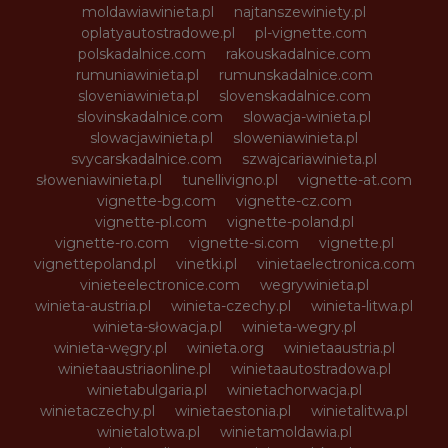
moldawiawinieta.pl
najtanszewiniety.pl
oplatyautostradowe.pl
pl-vignette.com
polskadalnice.com
rakouskadalnice.com
rumuniawinieta.pl
rumunskadalnice.com
sloveniawinieta.pl
slovenskadalnice.com
slovinskadalnice.com
slowacja-winieta.pl
slowacjawinieta.pl
sloweniawinieta.pl
svycarskadalnice.com
szwajcariawinieta.pl
słoweniawinieta.pl
tunellivigno.pl
vignette-at.com
vignette-bg.com
vignette-cz.com
vignette-pl.com
vignette-poland.pl
vignette-ro.com
vignette-si.com
vignette.pl
vignettepoland.pl
vinetki.pl
vinietaelectronica.com
vinieteelectronice.com
wegrywinieta.pl
winieta-austria.pl
winieta-czechy.pl
winieta-litwa.pl
winieta-słowacja.pl
winieta-wegry.pl
winieta-węgry.pl
winieta.org
winietaaustria.pl
winietaaustriaonline.pl
winietaautostradowa.pl
winietabulgaria.pl
winietachorwacja.pl
winietaczechy.pl
winietaestonia.pl
winietalitwa.pl
winietalotwa.pl
winietamoldawia.pl