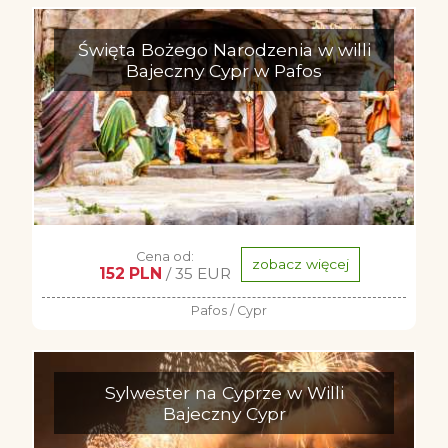
Święta Bożego Narodzenia w willi
Bajeczny Cypr w Pafos
Cena od:
zobacz więcej
152 PLN
/ 35 EUR
Pafos / Cypr
Sylwester na Cyprze w Willi
Bajeczny Cypr