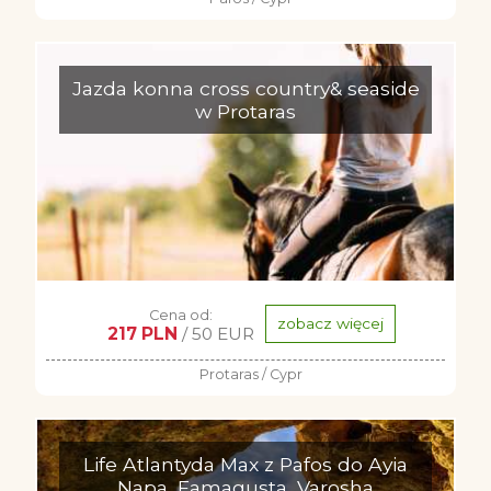
Jazda konna cross country& seaside
w Protaras
Cena od:
zobacz więcej
217 PLN
/ 50 EUR
Protaras / Cypr
Life Atlantyda Max z Pafos do Ayia
Napa, Famagusta, Varosha