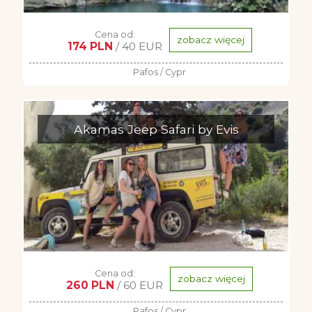
Cena od:
zobacz więcej
174 PLN
/ 40 EUR
Pafos / Cypr
Akamas Jeep Safari by Evis
Cena od:
zobacz więcej
260 PLN
/ 60 EUR
Pafos / Cypr