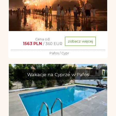
Cena od:
zobacz więcej
1563 PLN
/ 360 EUR
Pafos / Cypr
Wakacje na Cyprze w Pafos