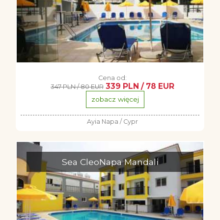
Cena od:
339 PLN / 78 EUR
347 PLN / 80 EUR
zobacz więcej
Ayia Napa / Cypr
Sea CleoNapa Mandali