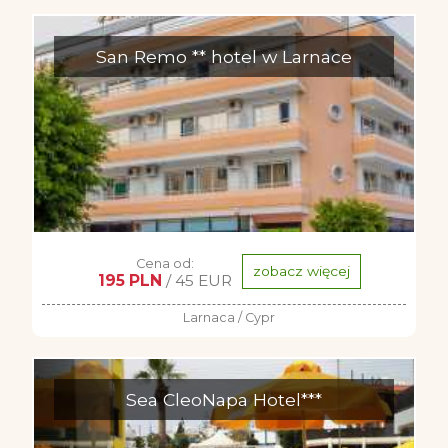
San Remo ** hotel w Larnace
Cena od:
zobacz więcej
195 PLN
/ 45 EUR
Larnaca / Cypr
Sea CleoNapa Hotel***