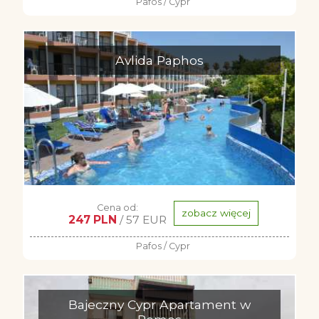
Pafos / Cypr
Avlida Paphos
Cena od:
zobacz więcej
247 PLN
/ 57 EUR
Pafos / Cypr
Bajeczny Cypr Apartament w