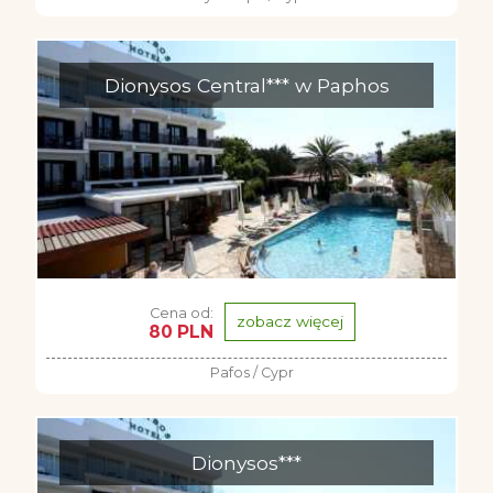
Dionysos Central*** w Paphos
Cena od:
zobacz więcej
80 PLN
Pafos / Cypr
Dionysos***