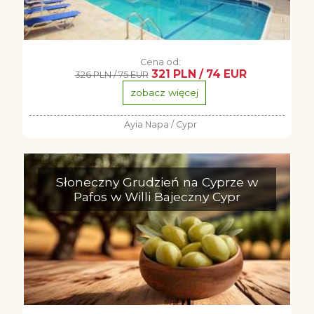
Cena od:
321 PLN / 74 EUR
326 PLN / 75 EUR
zobacz więcej
Ayia Napa / Cypr
Słoneczny Grudzień na Cyprze w
Pafos w Willi Bajeczny Cypr