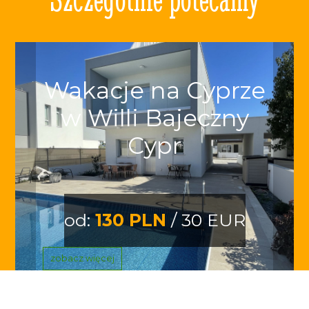
Wakacje na Cyprze
w Willi Bajeczny
Cypr
od:
130 PLN
/ 30 EUR
zobacz więcej