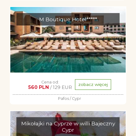
M Boutique Hotel*****
Cena od:
zobacz więcej
560 PLN
/ 129 EUR
Pafos / Cypr
Mikołajki na Cyprze w willi Bajeczny
Cypr