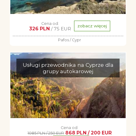
Cena od:
zobacz więcej
326 PLN
/ 75 EUR
Pafos / Cypr
Usługi przewodnika na Cyprze dla
grupy autokarowej
Cena od:
868 PLN / 200 EUR
1085 PLN / 250 EUR