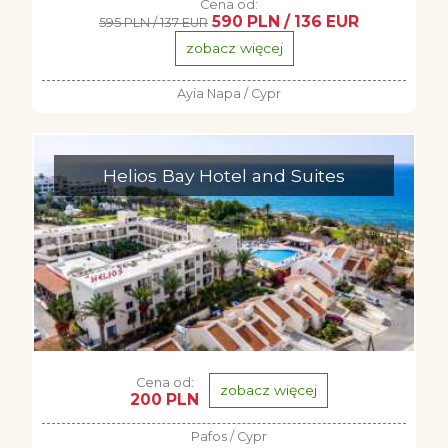
Cena od:
590 PLN / 136 EUR
595 PLN / 137 EUR
zobacz więcej
Ayia Napa / Cypr
Helios Bay Hotel and Suites
Cena od:
zobacz więcej
200 PLN
Pafos / Cypr