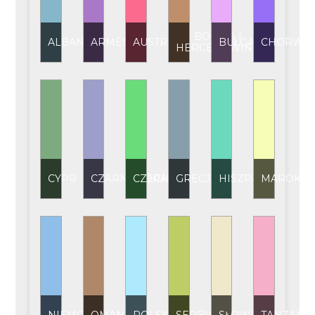
BOŚNIA I
ALBANIA
ARMENIA
AUSTRIA
BUŁGARIA
CHORWAC
HERCEGOWINA
CYPR
CZARNOGÓRA
CZECHY
GRECJA
HISZPANIA
MAROKO