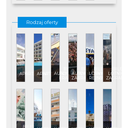
Rodzaj oferty
BILET
BILET
BILET
BILET
AUTOKAROWY
AUTOKAROWY
LOTNICZY
LOTNICZ
APARTAMENT
APARTAMENT****
KRAJOWY
ZAGRANICZNY
REJSOWY
ZAGRANI
BILET