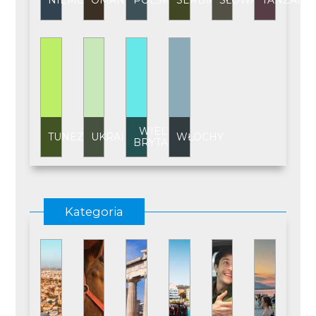
NIEMCY
OMAN
POLSKA
SERBIA
SŁOWACJA
TANZANI
WIELKA
TUNEZJA
UKRAINA
WŁOCHY
BRYTANIA
Kategoria