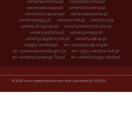
winietarumunia.pl
winietaslovenia.pl
winietaslowacja.pl
winietaslowenia.pl
winietaszwajcaria.pl
winietasłowenia.pl
winietawegry.pl
winietomat.pl
winiety.org
winietydrogowe.pl
winietyelektroniczne.pl
winietyestonia.pl
winietywegry.pl
winietyzagraniczne.pl
winietyzakup.pl
węgry-winieta.pl
xn--sowacja-njb.org.pl
xn--soweniawinieta-gnc.pl
xn--wgry-winieta-4vb.pl
xn--winieta-sowacja-7sc.pl
xn--winieta-wgry-dwb.pl
© 2026 www.weekendwbarcelonie.pl | powered by FENIQS