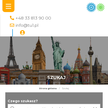
+48 33 813 90 00
info@tu1.pl
SZUKAJ
Strona główna
/
Szukaj
Czego szukasz?