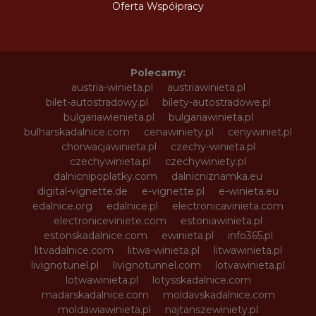
Oferta Współpracy
Polecamy:
austria-winieta.pl
austriawinieta.pl
bilet-autostradowy.pl
bilety-autostradowe.pl
bulgariawienieta.pl
bulgariawinieta.pl
bulharskadalnice.com
cenawiniety.pl
cenywiniet.pl
chorwacjawinieta.pl
czechy-winieta.pl
czechywinieta.pl
czechywiniety.pl
dalnicnipoplatky.com
dalnicniznamka.eu
digital-vignette.de
e-vignette.pl
e-winieta.eu
edalnice.org
edalnice.pl
electronicavinieta.com
electroniceviniete.com
estoniawinieta.pl
estonskadalnice.com
ewinieta.pl
info365.pl
litvadalnice.com
litwa-winieta.pl
litwawinieta.pl
livignotunel.pl
livignotunnel.com
lotvawinieta.pl
lotwawinieta.pl
lotysskadalnice.com
madarskadalnice.com
moldavskadalnice.com
moldawiawinieta.pl
najtanszewiniety.pl