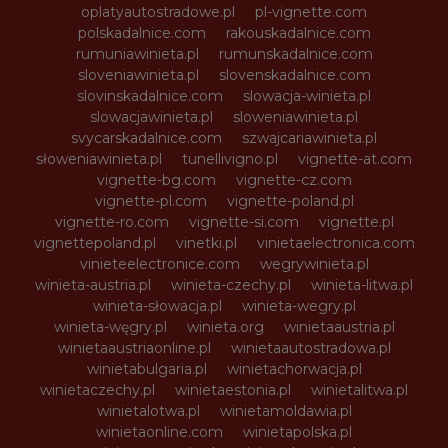
oplatyautostradowe.pl
pl-vignette.com
polskadalnice.com
rakouskadalnice.com
rumuniawinieta.pl
rumunskadalnice.com
sloveniawinieta.pl
slovenskadalnice.com
slovinskadalnice.com
slowacja-winieta.pl
slowacjawinieta.pl
sloweniawinieta.pl
svycarskadalnice.com
szwajcariawinieta.pl
słoweniawinieta.pl
tunellivigno.pl
vignette-at.com
vignette-bg.com
vignette-cz.com
vignette-pl.com
vignette-poland.pl
vignette-ro.com
vignette-si.com
vignette.pl
vignettepoland.pl
vinetki.pl
vinietaelectronica.com
vinieteelectronice.com
wegrywinieta.pl
winieta-austria.pl
winieta-czechy.pl
winieta-litwa.pl
winieta-słowacja.pl
winieta-wegry.pl
winieta-węgry.pl
winieta.org
winietaaustria.pl
winietaaustriaonline.pl
winietaautostradowa.pl
winietabulgaria.pl
winietachorwacja.pl
winietaczechy.pl
winietaestonia.pl
winietalitwa.pl
winietalotwa.pl
winietamoldawia.pl
winietaonline.com
winietapolska.pl