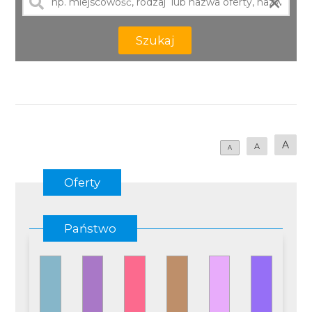
×
Szukaj
A
A
A
Oferty
Państwo